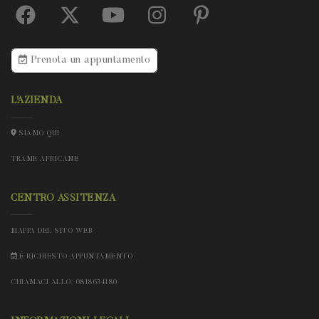
Prenota un appuntamento
L'AZIENDA
SIAMO QUI
TRAME AFRICANE
CENTRO ASSITENZA
MAPPA DEL SITO WEB
È RICHIESTO APPUNTAMENTO
CHIAMACI ALLO: 0818634180