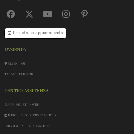
Prenota un appuntamento
L'AZIENDA
SIAMO QUI
TRAME AFRICANE
CENTRO ASSITENZA
MAPPA DEL SITO WEB
È RICHIESTO APPUNTAMENTO
CHIAMACI ALLO: 0818634180