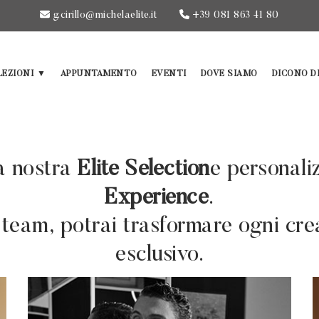
g.cirillo@michelaelite.it
+39 081 863 41 80
LEZIONI
APPUNTAMENTO
EVENTI
DOVE SIAMO
DICONO DI
la nostra
Elite Selection
e personali
Experience
.
 team, potrai trasformare ogni cr
esclusivo.